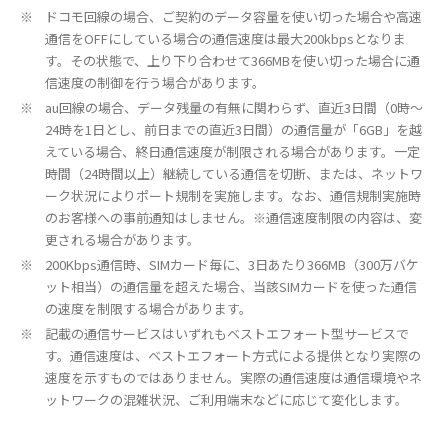
ドコモ回線の場合、ご契約のデータ容量を使い切った場合や高速
通信をOFFにしている場合の通信速度は最大200kbpsとなりま
す。その状態で、上り下り合わせて366MBを使い切った場合に通
信速度の制御を行う場合があります。
au回線の場合、データ残量の有無に関わらず、直近3日間（0時～
24時を1日とし、前日までの直近3日間）の通信量が「6GB」を越
えている場合、終日通信速度が制限される場合があります。一定
時間（24時間以上）継続している通信を切断、または、ネットワ
ーク状況によりポート規制を実施します。なお、通信規制実施時
のお客様への事前通知はしません。※通信速度制限の内容は、変
更される場合があります。
200Kbps通信時、SIMカード毎に、3日あたり366MB（300万バケ
ット相当）の通信量を超えた場合、当該SIMカードを使った通信
の速度を制限する場合があります。
記載の通信サービスはいずれもベストエフォート型サービスで
す。通信速度は、ベストエフォート方式による提供となり実際の
速度を示すものではありません。実際の通信速度は通信環境やネ
ットワークの混雑状況、ご利用端末などに応じて変化します。