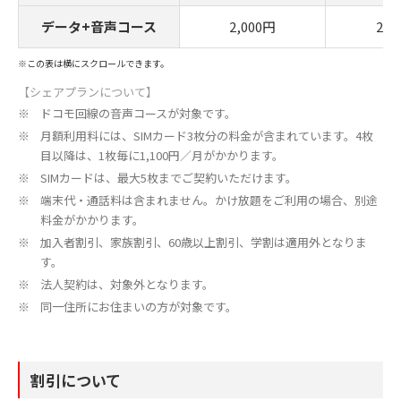
データ+音声コース
2,000円
2,2
※この表は横にスクロールできます。
【シェアプランについて】
ドコモ回線の音声コースが対象です。
月額利用料には、SIMカード3枚分の料金が含まれています。4枚
目以降は、1枚毎に1,100円／月がかかります。
SIMカードは、最大5枚までご契約いただけます。
端末代・通話料は含まれません。かけ放題をご利用の場合、別途
料金がかかります。
加入者割引、家族割引、60歳以上割引、学割は適用外となりま
す。
法人契約は、対象外となります。
同一住所にお住まいの方が対象です。
割引について