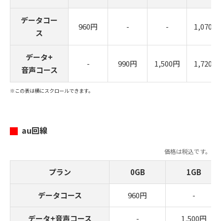
データコー
960円
-
-
1,070円
ス
データ+
-
990円
1,500円
1,720円
音声コース
※この表は横にスクロールできます。
au回線
価格は税込です。
プラン
0GB
1GB
データコース
960円
-
データ+音声コース
-
1,500円